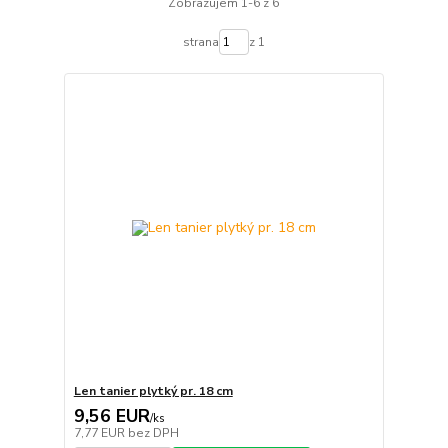
Zobrazujem 1-6 z 6
strana
z 1
Len tanier plytký pr. 18 cm
9,56 EUR
/
ks
7,77 EUR
bez DPH