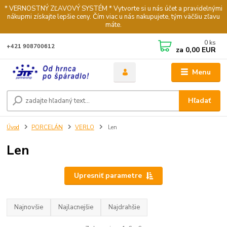
* VERNOSTNÝ ZĽAVOVÝ SYSTÉM * Vytvorte si u nás účet a pravidelnými
nákupmi získajte lepšie ceny. Čím viac u nás nakupujete, tým väčšiu zľavu
máte.
0
ks
+421 908700612
za
0,00 EUR
Menu
Hľadať
Úvod
PORCELÁN
VERLO
Len
Len
Upresniť parametre
Najnovšie
Najlacnejšie
Najdrahšie