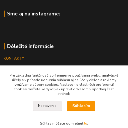
Sme aj na instagrame:
Dôležité informácie
KONTAKTY
OBCHODNÉ PODMIENKY
Pre základnú funkčnosť, spríjemnenie používania webu, analytické
REKLAMÁCIE
účely a v prípade udelenia súhlasu aj na účely cielenia reklamy
využívame súbory cookies. Nastavenie vlastných preferencií
KATALÓGY
cookies môžete kedykoľvek upraviť odkazom v spodnej časti
stránok.
GRAVÍROVANIE
Súhlasím
Nastavenia
Súhlas môžete odmietnuť
tu
.
Vytvorené na
Eshop-rychlo.sk