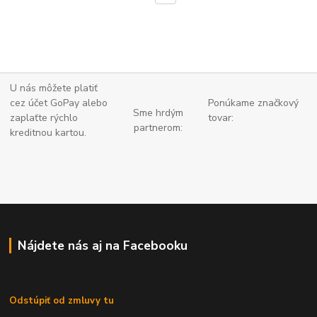
U nás môžete platiť
cez účet GoPay alebo
Ponúkame značkový
Sme hrdým
zaplaťte
rýchlo
tovar:
partnerom:
kreditnou kartou.
Nájdete nás aj na Facebooku
Odstúpiť od zmluvy tu