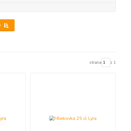
e
strana
z 1