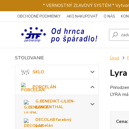
* VERNOSTNÝ ZĽAVOVÝ SYSTÉM * Vytvorte si 
OBCHODNÉ PODMIENKY
AKO NAKUPOVAŤ
O NÁS
KON
STOLOVANIE
Úvod
Lyra
SKLO
PORCELÁN
Prirodze
LYRA má l
G.BENEDIKT-LILIEN-
LANGENTHAL
DECOLAB farebný
Cena:
porcelán