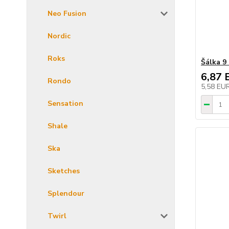
Neo Fusion
Nordic
Roks
Šálka 9 
6,87 
Rondo
5,58 EU
Sensation
Shale
Ska
Sketches
Splendour
Twirl