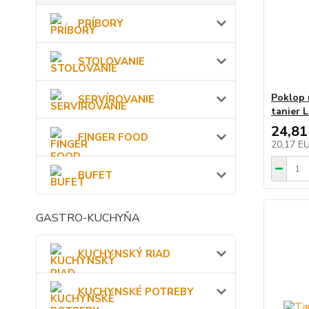
PRÍBORY
STOLOVANIE
Poklop 
SERVÍROVANIE
tanier 
24,81
FINGER FOOD
20,17 E
BUFET
GASTRO-KUCHYŇA
KUCHYNSKÝ RIAD
KUCHYNSKÉ POTREBY