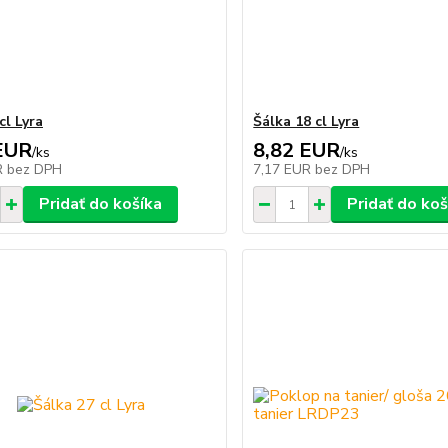
cl Lyra
Šálka 18 cl Lyra
EUR
8,82 EUR
/
ks
/
ks
R
bez DPH
7,17 EUR
bez DPH
Pridať do košíka
Pridať do koš