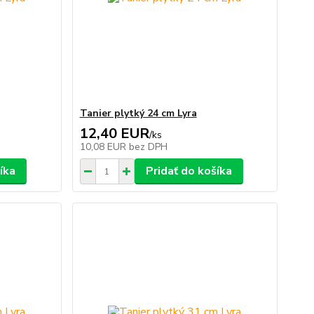
Tanier plytký 24 cm Lyra
12,40 EUR
/
ks
10,08 EUR
bez DPH
íka
Pridať do košíka