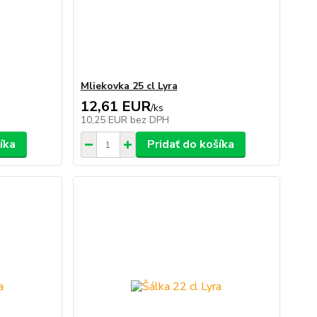
Mliekovka 25 cl Lyra
12,61 EUR
/
ks
10,25 EUR
bez DPH
íka
Pridať do košíka