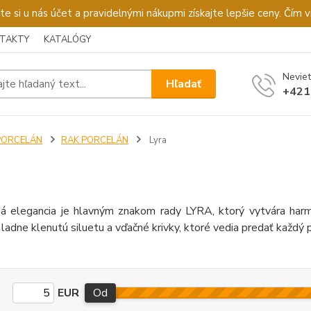
u nás účet a pravidelnými nákupmi získajte lepšie ceny. Čím via
TAKTY
KATALÓGY
Neviet
Hľadať
+421
PORCELÁN
RAK PORCELÁN
Lyra
ná elegancia je hlavným znakom rady LYRA, ktorý vytvára har
adne klenutú siluetu a vďačné krivky, ktoré vedia predať každý pr
EUR
Od