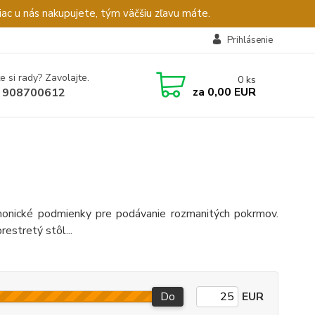
c u nás nakupujete, tým väčšiu zľavu máte.
Prihlásenie
e si rady? Zavolajte.
0
ks
za
0,00 EUR
 908700612
monické podmienky pre podávanie rozmanitých pokrmov.
estretý stôl...
Do
EUR