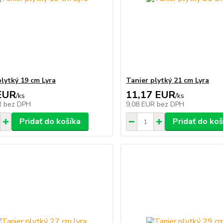
plytký 19 cm Lyra
Tanier plytký 21 cm Lyra
EUR
11,17 EUR
/
ks
/
ks
R
bez DPH
9,08 EUR
bez DPH
Pridať do košíka
Pridať do koš