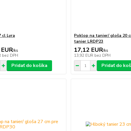
 cl Lyra
Poklop na tanier/ gloša 20 
tanier LRDP23
 EUR
17,12 EUR
/
ks
/
ks
R
bez DPH
13,92 EUR
bez DPH
Pridať do košíka
Pridať do koš