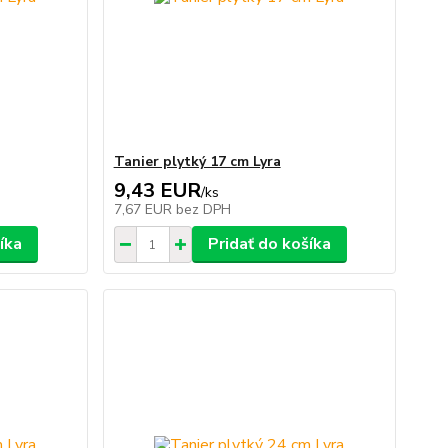
Tanier plytký 17 cm Lyra
9,43 EUR
/
ks
7,67 EUR
bez DPH
íka
Pridať do košíka