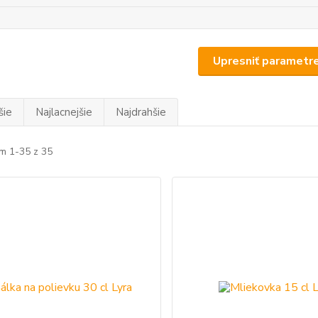
Upresniť parametr
šie
Najlacnejšie
Najdrahšie
m 1-35 z 35