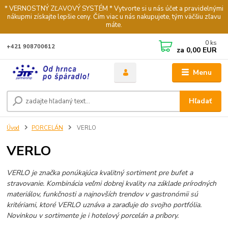
* VERNOSTNÝ ZĽAVOVÝ SYSTÉM * Vytvorte si u nás účet a pravidelnými
nákupmi získajte lepšie ceny. Čím viac u nás nakupujete, tým väčšiu zľavu
máte.
0
ks
+421 908700612
za
0,00 EUR
Menu
Hľadať
Úvod
PORCELÁN
VERLO
VERLO
VERLO je značka ponúkajúca kvalitný sortiment pre bufet a
stravovanie. Kombinácia veľmi dobrej kvality na základe prírodných
materiálov, funkčnosti a najnovších trendov v gastronómii sú
kritériami, ktoré VERLO uznáva a zaraďuje do svojho portfólia.
Novinkou v sortimente je i hotelový porcelán a príbory.