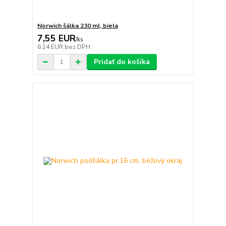
Norwich šálka 230 ml, biela
7,55 EUR
/
ks
6,14 EUR
bez DPH
Pridať do košíka