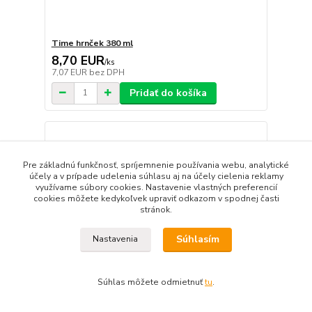
Time hrnček 380 ml
8,70 EUR
/
ks
7,07 EUR
bez DPH
Pridať do košíka
Pre základnú funkčnosť, spríjemnenie používania webu, analytické
účely a v prípade udelenia súhlasu aj na účely cielenia reklamy
využívame súbory cookies. Nastavenie vlastných preferencií
cookies môžete kedykoľvek upraviť odkazom v spodnej časti
stránok.
Súhlasím
Nastavenia
Súhlas môžete odmietnuť
tu
.