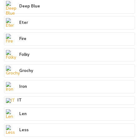
Deep Blue
Eter
Fire
Folky
Grochy
Iron
IT
Len
Less