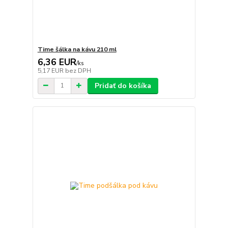
Time šálka na kávu 210 ml
6,36 EUR
/
ks
5,17 EUR
bez DPH
Pridať do košíka