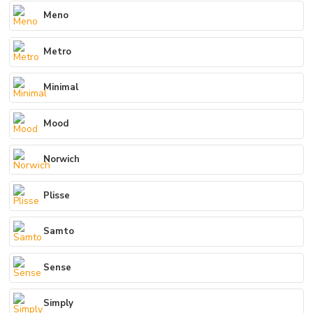
Meno
Metro
Minimal
Mood
Norwich
Plisse
Samto
Sense
Simply