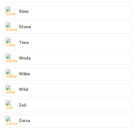
Slow
Stone
Time
Woda
Wikle
Wild
Zeli
Zorza