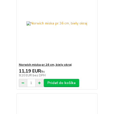
Norwich miska pr.16 cm, biely okraj
11,19 EUR
/
ks
9,10 EUR
bez DPH
Pridať do košíka