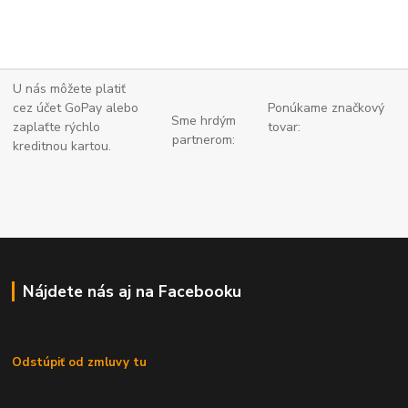
U nás môžete platiť
cez účet GoPay alebo
Ponúkame značkový
Sme hrdým
zaplaťte
rýchlo
tovar:
partnerom:
kreditnou kartou.
Nájdete nás aj na Facebooku
Odstúpiť od zmluvy tu