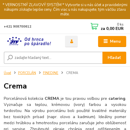
* VERNOSTNÝ ZĽAVOVÝ SYSTÉM * Vytvorte si u nás účet a pravidelnými
nákupmi získajte lepšie ceny. Čím viac u nás nakupujete, tým väčšiu zľavu
máte.
0
ks
+421 908700612
za
0,00 EUR
Menu
Hľadať
Úvod
PORCELÁN
FINEDINE
CREMA
Crema
Porcelánová kolekcia
CREMA
je tou pravou voľbou pre
catering
.
Vyznačuje sa teplou, krémovou (ivory) farbou a vysokou
tvrdosťou. Na výrobu porcelánu boli použité kvalitné materiály
bez toxických prísad (napr. olovo a kadmium). Ideálny pomer
medzi hrúbkou a hmotnosťou porcelánu zaručuje jeho obľúbenosť
pri servise. Zhrubnuté okraje chránia pred odštiepením a