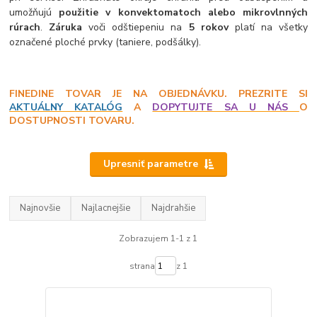
umožňujú
použitie v konvektomatoch alebo mikrovlnných
rúrach
.
Záruka
voči odštiepeniu na
5 rokov
platí na všetky
označené ploché prvky (taniere, podšálky).
FINEDINE TOVAR JE NA OBJEDNÁVKU. PREZRITE SI
AKTUÁLNY KATALÓG
A
DOPYTUJTE SA U NÁS
O
DOSTUPNOSTI TOVARU.
Upresniť parametre
Najnovšie
Najlacnejšie
Najdrahšie
Zobrazujem 1-1 z 1
strana
z 1