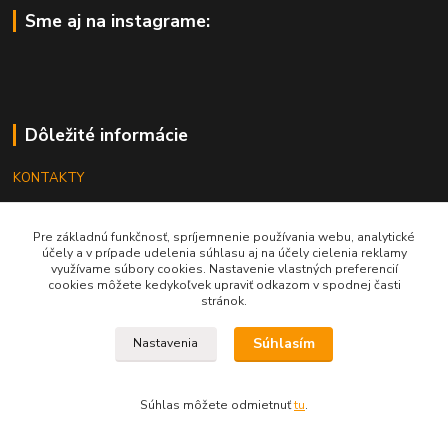
Sme aj na instagrame:
Dôležité informácie
KONTAKTY
OBCHODNÉ PODMIENKY
Pre základnú funkčnosť, spríjemnenie používania webu, analytické
REKLAMÁCIE
účely a v prípade udelenia súhlasu aj na účely cielenia reklamy
využívame súbory cookies. Nastavenie vlastných preferencií
KATALÓGY
cookies môžete kedykoľvek upraviť odkazom v spodnej časti
stránok.
GRAVÍROVANIE
Súhlasím
Nastavenia
Súhlas môžete odmietnuť
tu
.
Vytvorené na
Eshop-rychlo.sk