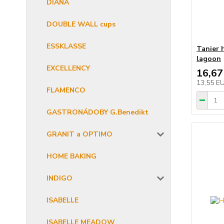
DIANA
DOUBLE WALL cups
ESSKLASSE
Tanier 
lagoon
EXCELLENCY
16,67
13,55 E
FLAMENCO
GASTRONÁDOBY G.Benedikt
GRANIT a OPTIMO
HOME BAKING
INDIGO
ISABELLE
ISABELLE MEADOW