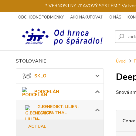
* VERNOSTNÝ ZĽAVOVÝ SYSTÉM * Vytvorte si 
OBCHODNÉ PODMIENKY
AKO NAKUPOVAŤ
O NÁS
KON
STOLOVANIE
Úvod
Dee
SKLO
PORCELÁN
Snová sm
G.BENEDIKT-LILIEN-
LANGENTHAL
Cena:
ACTUAL