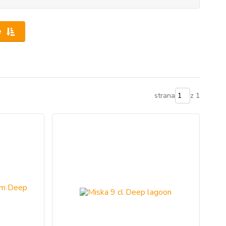
e
strana
z 1