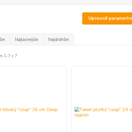
Upresniť parametr
šie
Najlacnejšie
Najdrahšie
m 1-7 z 7