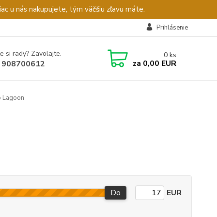
c u nás nakupujete, tým väčšiu zľavu máte.
Prihlásenie
e si rady? Zavolajte.
0
ks
za
0,00 EUR
 908700612
 Lagoon
Do
EUR