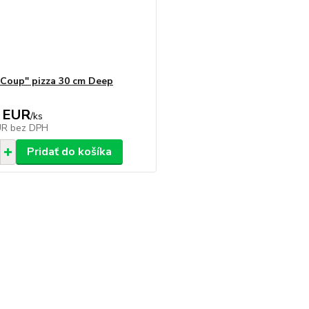
"Coup" pizza 30 cm Deep
 EUR
/
ks
UR
bez DPH
Pridať do košíka