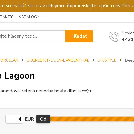
u nás účet a pravidelnými nákupmi získajte lepšie ceny. Čím via
TAKTY
KATALÓGY
Neviet
Hľadať
+421
PORCELÁN
G.BENEDIKT-LILIEN-LANGENTHAL
LIFESTYLE
Deep
p Lagoon
aragdová zelená nenechá hosťa dlho lačným.
EUR
Od