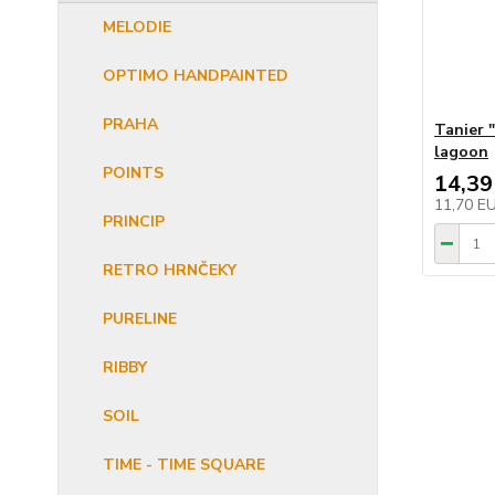
MELODIE
OPTIMO HANDPAINTED
PRAHA
Tanier 
lagoon
POINTS
14,39
11,70 E
PRINCIP
RETRO HRNČEKY
PURELINE
RIBBY
SOIL
TIME - TIME SQUARE