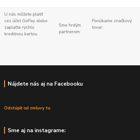
U nás môžete platiť
cez účet GoPay alebo
Ponúkame značkový
Sme hrdým
zaplaťte
rýchlo
tovar:
partnerom:
kreditnou kartou.
Nájdete nás aj na Facebooku
Odstúpiť od zmluvy tu
Sme aj na instagrame: