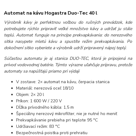
Automat na kávu Hogastra Duo-Tec 40 l
Výrobník kávy je perfektnou voľbou do rušných prevádzok, kde
potrebujete rýchlo pripraviť veľké množstvo kávy a udržať ju stále
teplú. Automat funguje na princípe prekvapkávania: do nerezového
sitka nasypete mletú kávu a spustíte režim prekvapkávania. Po
dokočnení sitko vyberiete a výrobník udrží pripravený nápoj teplý.
Súčasťou automatu je aj stanica DUO-TEC, ktorá je pripojená na
prívod vodovodnej batérie. Týmto výrazne uľahčuje prípravu, pretože
automaty sa napúšťajú priamo pri výdaji
V zostave: 2× automat na kávu, čerpacia stanica
Materiál: nerezová oceľ 18/10
Objem: 2× 20 l
Príkon: 1 600 W / 220 V
Dĺžka prívodného kábla: 1,5 m
Špeciálny nerezový mikrofilter, nie je nutné ho meniť
Prekvapkávanie prebieha pri teplote 95 °C
Udržiavací režim: 83 °C
Bezpečnostná poistka proti prehratiu