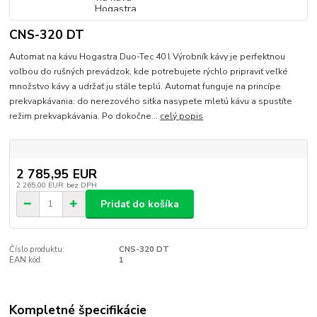
CNS-320 DT
Automat na kávu Hogastra Duo-Tec 40 l Výrobník kávy je perfektnou
voľbou do rušných prevádzok, kde potrebujete rýchlo pripraviť veľké
množstvo kávy a udržať ju stále teplú. Automat funguje na princípe
prekvapkávania: do nerezového sitka nasypete mletú kávu a spustíte
režim prekvapkávania. Po dokočne...
celý popis
2 785,95 EUR
2 265,00 EUR
bez DPH
Pridať do košíka
Číslo produktu:
CNS-320 DT
EAN kód:
1
Kompletné špecifikácie