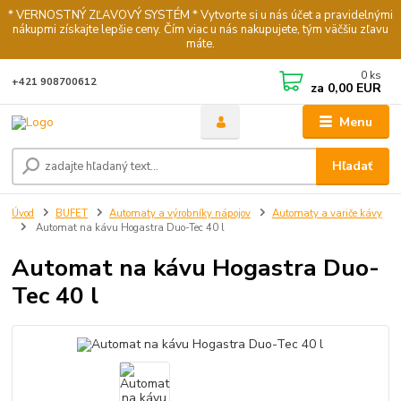
* VERNOSTNÝ ZĽAVOVÝ SYSTÉM * Vytvorte si u nás účet a pravidelnými
nákupmi získajte lepšie ceny. Čím viac u nás nakupujete, tým väčšiu zľavu
máte.
0
ks
+421 908700612
za
0,00 EUR
Menu
Hľadať
Úvod
BUFET
Automaty a výrobníky nápojov
Automaty a variče kávy
Automat na kávu Hogastra Duo-Tec 40 l
Automat na kávu Hogastra Duo-
Tec 40 l