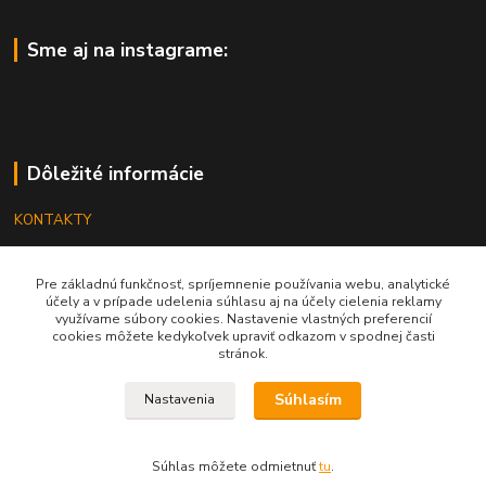
Sme aj na instagrame:
Dôležité informácie
KONTAKTY
OBCHODNÉ PODMIENKY
Pre základnú funkčnosť, spríjemnenie používania webu, analytické
REKLAMÁCIE
účely a v prípade udelenia súhlasu aj na účely cielenia reklamy
využívame súbory cookies. Nastavenie vlastných preferencií
KATALÓGY
cookies môžete kedykoľvek upraviť odkazom v spodnej časti
stránok.
GRAVÍROVANIE
Súhlasím
Nastavenia
Súhlas môžete odmietnuť
tu
.
Vytvorené na
Eshop-rychlo.sk