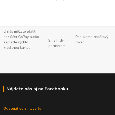
U nás môžete platiť
cez účet GoPay alebo
Ponúkame značkový
Sme hrdým
zaplaťte
rýchlo
tovar:
partnerom:
kreditnou kartou.
Nájdete nás aj na Facebooku
Odstúpiť od zmluvy tu