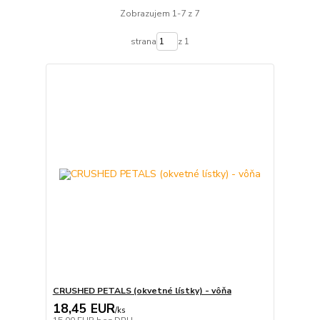
Zobrazujem 1-7 z 7
strana
z 1
CRUSHED PETALS (okvetné lístky) - vôňa
18,45 EUR
/
ks