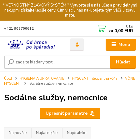
* VERNOSTNÝ ZĽAVOVÝ SYSTÉM * Vytvorte si u nás účet a pravidelnými
nákupmi získajte lepšie ceny. Čím viac u nás nakupujete, tým väčšiu zľavu
máte.
0
ks
+421 908700612
za
0,00 EUR
Menu
Hľadať
Úvod
HYGIENA A UPRATOVANIE
HYSCENT inteligentná vôňa
VÔNE
HYSCENT
Sociálne služby, nemocnice
Sociálne služby, nemocnice
Upresniť parametre
Najnovšie
Najlacnejšie
Najdrahšie