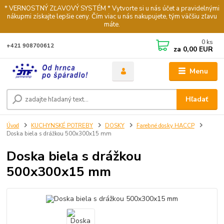
* VERNOSTNÝ ZĽAVOVÝ SYSTÉM * Vytvorte si u nás účet a pravidelnými
nákupmi získajte lepšie ceny. Čím viac u nás nakupujete, tým väčšiu zľavu
máte.
0
ks
+421 908700612
za
0,00 EUR
Menu
Hľadať
Úvod
KUCHYNSKÉ POTREBY
DOSKY
Farebné dosky HACCP
Doska biela s drážkou 500x300x15 mm
Doska biela s drážkou
500x300x15 mm