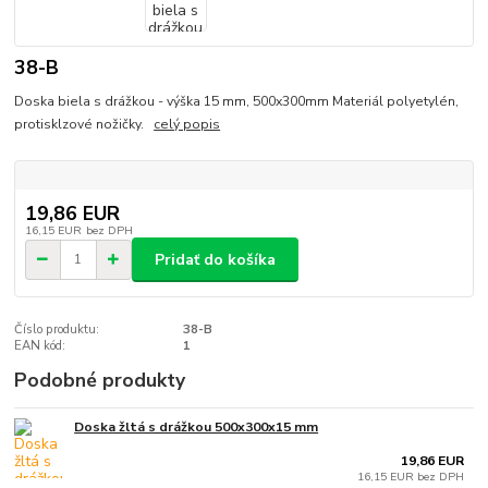
38-B
Doska biela s drážkou - výška 15 mm, 500x300mm Materiál polyetylén,
protisklzové nožičky.
celý popis
19,86 EUR
16,15 EUR
bez DPH
Pridať do košíka
Číslo produktu:
38-B
EAN kód:
1
Podobné produkty
Doska žltá s drážkou 500x300x15 mm
19,86 EUR
16,15 EUR
bez DPH