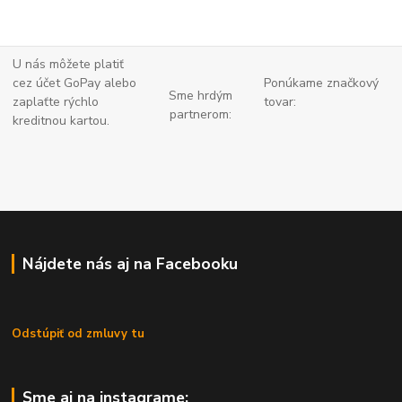
U nás môžete platiť
cez účet GoPay alebo
Ponúkame značkový
Sme hrdým
zaplaťte
rýchlo
tovar:
partnerom:
kreditnou kartou.
Nájdete nás aj na Facebooku
Odstúpiť od zmluvy tu
Sme aj na instagrame: