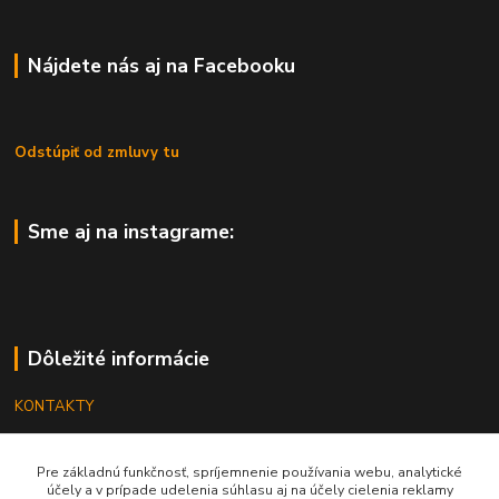
Nájdete nás aj na Facebooku
Odstúpiť od zmluvy tu
Sme aj na instagrame:
Dôležité informácie
KONTAKTY
OBCHODNÉ PODMIENKY
Pre základnú funkčnosť, spríjemnenie používania webu, analytické
REKLAMÁCIE
účely a v prípade udelenia súhlasu aj na účely cielenia reklamy