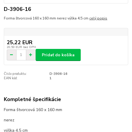
D-3906-16
Forma štvorcová 160 x 160 mm nerez výška 4,5 cm
celý popis
25,22 EUR
20,50 EUR
bez DPH
Pridať do košíka
Číslo produktu:
D-3906-16
EAN kód:
1
Kompletné špecifikácie
Forma štvorcová 160 x 160 mm
nerez
výška 4,5 cm