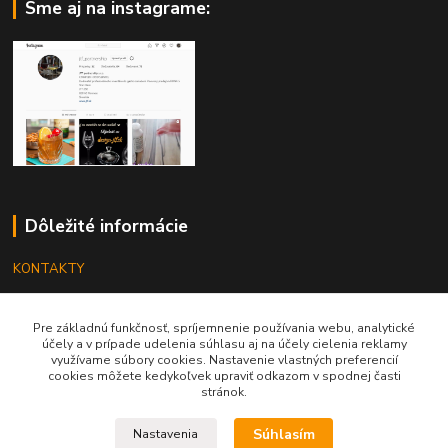
Sme aj na instagrame:
Dôležité informácie
KONTAKTY
OBCHODNÉ PODMIENKY
Pre základnú funkčnosť, spríjemnenie používania webu, analytické
REKLAMÁCIE
účely a v prípade udelenia súhlasu aj na účely cielenia reklamy
využívame súbory cookies. Nastavenie vlastných preferencií
KATALÓGY
cookies môžete kedykoľvek upraviť odkazom v spodnej časti
stránok.
GRAVÍROVANIE
Súhlasím
Nastavenia