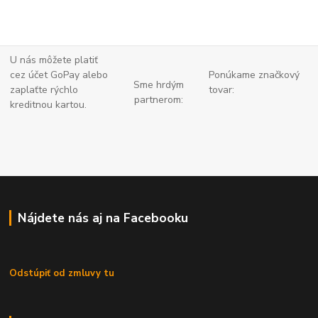
U nás môžete platiť
cez účet GoPay alebo
Ponúkame značkový
Sme hrdým
zaplaťte
rýchlo
tovar:
partnerom:
kreditnou kartou.
Nájdete nás aj na Facebooku
Odstúpiť od zmluvy tu