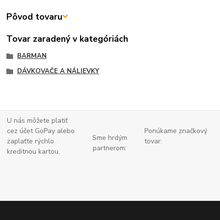
Pôvod tovaru
Tovar zaradený v kategóriách
BARMAN
DÁVKOVAČE A NÁLIEVKY
U nás môžete platiť
cez účet GoPay alebo
Ponúkame značkový
Sme hrdým
zaplaťte
rýchlo
tovar:
partnerom:
kreditnou kartou.