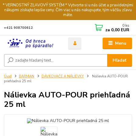
* VERNOSTNÝ ZĽAVOVÝ SYSTÉM * Vytvorte si u nás účet a pravidelnými
nákupmi získajte lepšie ceny. Čím viac u nás nakupujete, tým väčšiu zľavu
máte.
0
ks
+421 908700612
za
0,00 EUR
Menu
Hľadať
Úvod
BARMAN
DÁVKOVAČE A NÁLIEVKY
Nálievka AUTO-POUR
priehľadná 25 ml
Nálievka AUTO-POUR priehľadná
25 ml