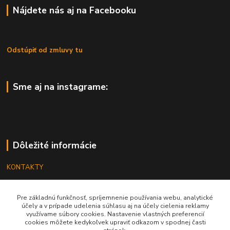
Nájdete nás aj na Facebooku
Odstúpiť od zmluvy tu
Sme aj na instagrame:
Dôležité informácie
KONTAKTY
OBCHODNÉ PODMIENKY
Pre základnú funkčnosť, spríjemnenie používania webu, analytické
REKLAMÁCIE
účely a v prípade udelenia súhlasu aj na účely cielenia reklamy
využívame súbory cookies. Nastavenie vlastných preferencií
KATALÓGY
cookies môžete kedykoľvek upraviť odkazom v spodnej časti