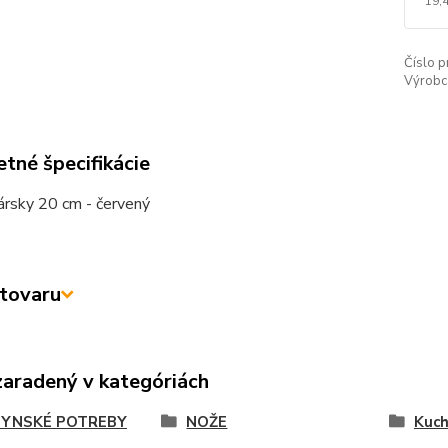
19,
Číslo p
Výrobc
tné špecifikácie
ársky 20 cm - červený
tovaru
zaradený v kategóriách
YNSKÉ POTREBY
NOŽE
Kuch