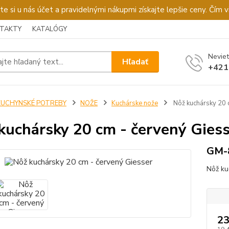
u nás účet a pravidelnými nákupmi získajte lepšie ceny. Čím via
TAKTY
KATALÓGY
Neviet
Hľadať
+421
KUCHYNSKÉ POTREBY
NOŽE
Kuchárske nože
Nôž kuchársky 20 
kuchársky 20 cm - červený Gies
GM-
Nôž ku
23