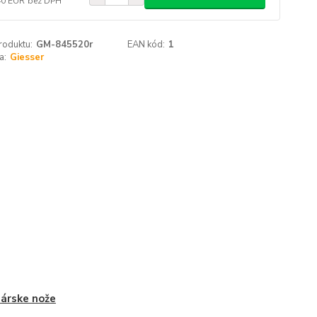
40 EUR
bez DPH
roduktu:
GM-845520r
EAN kód:
1
a:
Giesser
árske nože