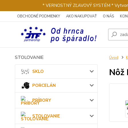
* VERNOSTNÝ ZĽAVOVÝ SYSTÉM * Vytvorte si 
OBCHODNÉ PODMIENKY
AKO NAKUPOVAŤ
O NÁS
KON
STOLOVANIE
Úvod
Nôž 
SKLO
PORCELÁN
PRÍBORY
STOLOVANIE