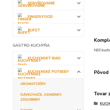
SERVÍROVANIE
FINGER FOOD
BUFET
Komple
GASTRO-KUCHYŇA
Nôž kuch
KUCHYNSKÝ RIAD
Pôvod 
KUCHYNSKÉ POTREBY
AROMATIZÉRY
Tovar 
DÁVKOVAČE, ODMERKY,
ZÁSOBNÍKY
KUCH