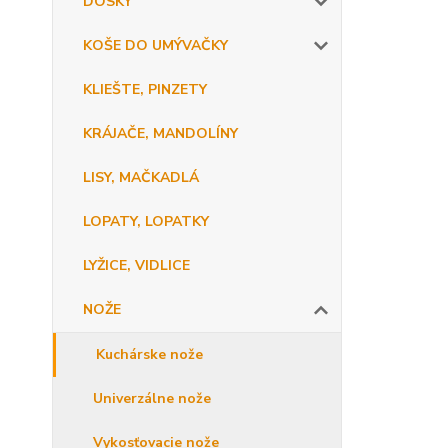
DOSKY
KOŠE DO UMÝVAČKY
KLIEŠTE, PINZETY
KRÁJAČE, MANDOLÍNY
LISY, MAČKADLÁ
LOPATY, LOPATKY
LYŽICE, VIDLICE
NOŽE
Kuchárske nože
Univerzálne nože
Vykosťovacie nože