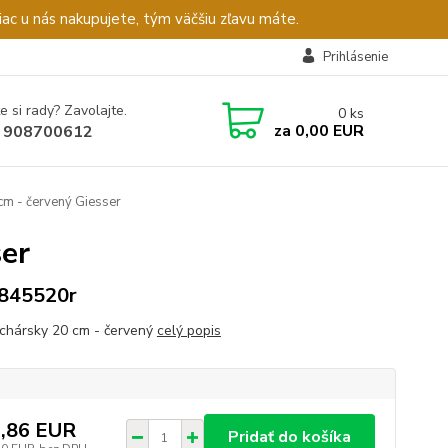
c u nás nakupujete, tým väčšiu zľavu máte.
Prihlásenie
e si rady? Zavolajte.
0
ks
za
0,00 EUR
 908700612
cm - červený Giesser
ser
845520r
chársky 20 cm - červený
celý popis
,86 EUR
Pridať do košíka