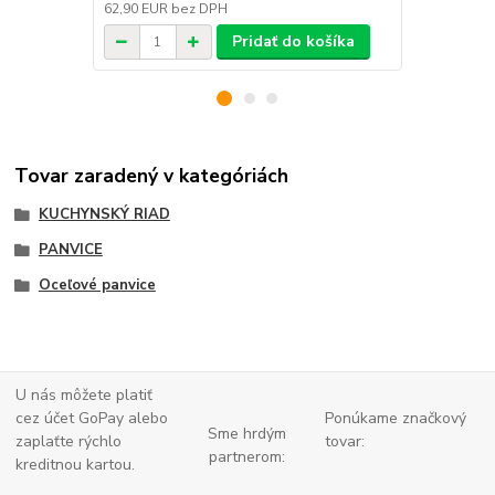
62,90 EUR
bez DPH
49,50 EUR
b
Pridať do košíka
Tovar zaradený v kategóriách
KUCHYNSKÝ RIAD
PANVICE
Oceľové panvice
U nás môžete platiť
cez účet GoPay alebo
Ponúkame značkový
Sme hrdým
zaplaťte
rýchlo
tovar:
partnerom:
kreditnou kartou.