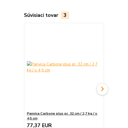
Súvisiaci tovar
3
Panvica Carbone plus pr. 32 cm / 2,7 kg / v.
Panvica Carbo
4,5 cm
cm
77,37 EUR
60,89 E