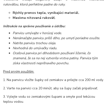
rukoväťou, ktorá perfektne padne do ruky.
Rýchly prenos tepla, vynikajúci materiál.
Masívna nitovaná rukoväť.
Inštrukcie na správne používanie a údržbu:
Panvicu umývajte v horúcej vode.
Nenámačajte panvicu príliš dlho, po umytí poriadne osušte.
Natrite panvicu trochou oleja.
Nevhodná do umývačky riadu.
Oceľová panvica pri dlhodobom používaní ščernie, čo
znamená, že sa na nej vytvorila vrstva patiny. Panvica tým
získa vlastnosti nepriľnavého povrchu.
Pred prvým použitím:
1. Na panvicu vložte šupky od zemiakov a prilejte cca 200 ml vody.
2. Varte na panvici cca 20 minút, aby sa šupy začali pripaľovať.
3. Vylejte vodu so zemiakovými šupami a omyte pod tekúcou
teplou vodou.