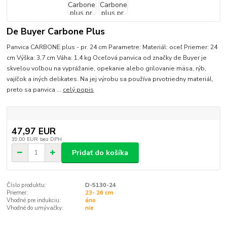
De Buyer Carbone Plus
Panvica CARBONE plus - pr. 24 cm Parametre: Materiál: oceľ Priemer: 24
cm Výška: 3,7 cm Váha: 1,4 kg Oceľová panvica od značky de Buyer je
skvelou voľbou na vyprážanie, opekanie alebo grilovanie mäsa, rýb,
vajíčok a iných delikates. Na jej výrobu sa používa prvotriedny materiál,
preto sa panvica ...
celý popis
47,97 EUR
39,00 EUR
bez DPH
Pridať do košíka
Číslo produktu:
D-5130-24
Priemer:
23- 26 cm
Vhodné pre indukciu:
áno
Vhodné do umývačky:
nie