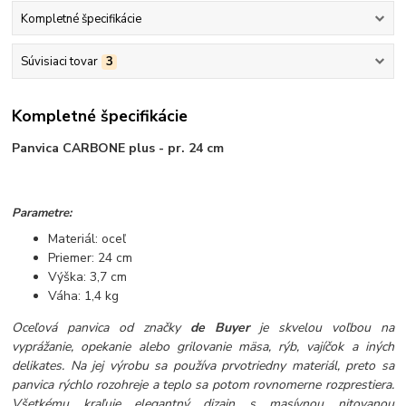
Kompletné špecifikácie
Súvisiaci tovar
3
Kompletné špecifikácie
Panvica CARBONE plus - pr. 24 cm
Parametre:
Materiál: oceľ
Priemer: 24 cm
Výška: 3,7 cm
Váha: 1,4 kg
Oceľová panvica od značky
de Buyer
je skvelou voľbou na
vyprážanie, opekanie alebo grilovanie mäsa, rýb, vajíčok a iných
delikates. Na jej výrobu sa používa prvotriedny materiál, preto sa
panvica rýchlo rozohreje a teplo sa potom rovnomerne rozprestiera.
Všetkému kraľuje elegantný dizajn s masívnou nitovanou