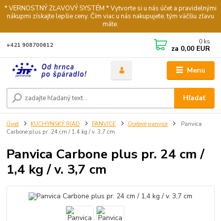
* VERNOSTNÝ ZĽAVOVÝ SYSTÉM * Vytvorte si u nás účet a pravidelnými
nákupmi získajte lepšie ceny. Čím viac u nás nakupujete, tým väčšiu zľavu
máte.
0
ks
+421 908700612
za
0,00 EUR
Menu
Hľadať
Úvod
KUCHYNSKÝ RIAD
PANVICE
Oceľové panvice
Panvica
Carbone plus pr. 24 cm / 1,4 kg / v. 3,7 cm
Panvica Carbone plus pr. 24 cm /
1,4 kg / v. 3,7 cm