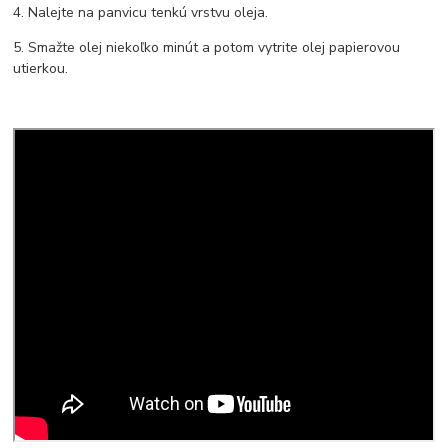
4. Nalejte na panvicu tenkú vrstvu oleja.
5. Smažte olej niekoľko minút a potom vytrite olej papierovou
utierkou.