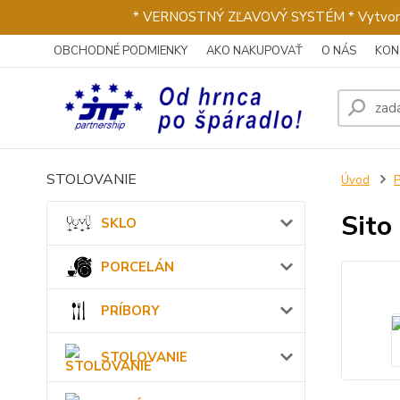
* VERNOSTNÝ ZĽAVOVÝ SYSTÉM * Vytvorte si 
OBCHODNÉ PODMIENKY
AKO NAKUPOVAŤ
O NÁS
KON
STOLOVANIE
Úvod
Sito
SKLO
PORCELÁN
PRÍBORY
STOLOVANIE