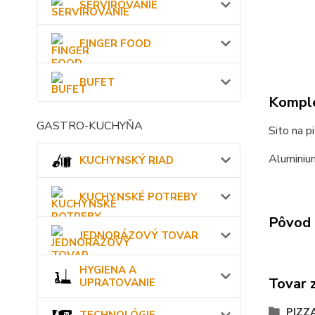
SERVÍROVANIE
FINGER FOOD
BUFET
Komple
GASTRO-KUCHYŇA
Sito na 
Aluminiu
KUCHYNSKÝ RIAD
KUCHYNSKÉ POTREBY
Pôvod 
JEDNORÁZOVÝ TOVAR
HYGIENA A
Tovar 
UPRATOVANIE
PIZZ