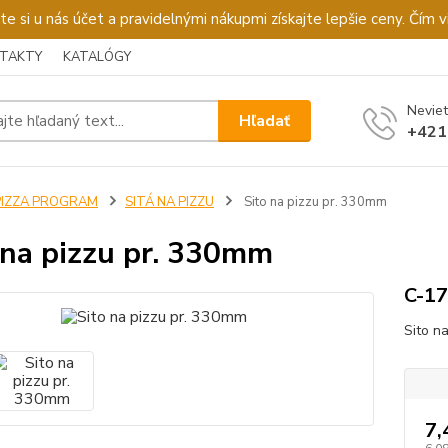
u nás účet a pravidelnými nákupmi získajte lepšie ceny. Čím via
TAKTY
KATALÓGY
Neviet
Hľadať
+421
PIZZA PROGRAM
SITÁ NA PIZZU
Sito na pizzu pr. 330mm
 na pizzu pr. 330mm
C-17
Sito n
7,