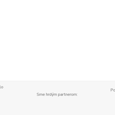
lo
Po
Sme hrdým partnerom: