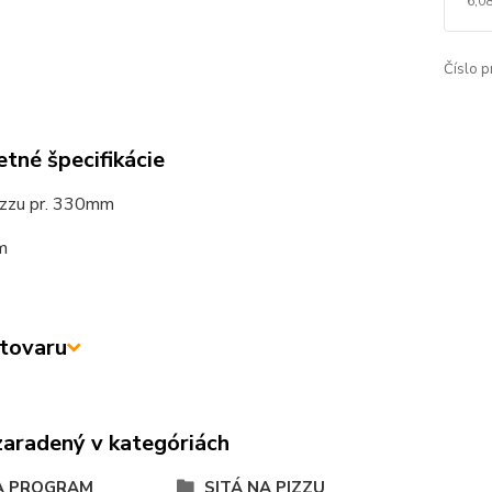
6,0
Číslo p
tné špecifikácie
pizzu pr. 330mm
m
tovaru
zaradený v kategóriách
A PROGRAM
SITÁ NA PIZZU