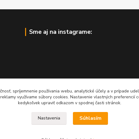
Sme aj na instagrame:
čnosť, spríjemnenie používania webu, analytické účely a v prípade udel
a reklamy využívame súbory cookies. Nastavenie vlastných preferencií 
kedykoľvek upraviť odkazom v spodnej časti stránok.
Súhlasím
Nastavenia