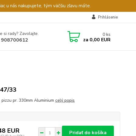
c u nás nakupujete, tým väčšiu zľavu máte.
Prihlásenie
e si rady? Zavolajte.
0
ks
za
0,00 EUR
 908700612
47/33
a pizzu pr. 330mm Aluminium
celý popis
48 EUR
Pridať do košíka