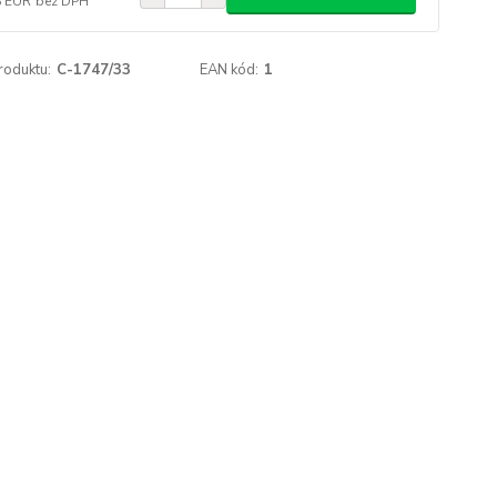
8 EUR
bez DPH
roduktu:
C-1747/33
EAN kód:
1