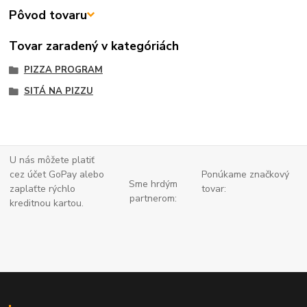
Pôvod tovaru
Tovar zaradený v kategóriách
PIZZA PROGRAM
SITÁ NA PIZZU
U nás môžete platiť
cez účet GoPay alebo
Ponúkame značkový
Sme hrdým
zaplaťte
rýchlo
tovar:
partnerom:
kreditnou kartou.