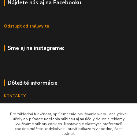
Nájdete nás aj na Facebooku
Odstúpiť od zmluvy tu
Sme aj na instagrame:
Dôležité informácie
KONTAKTY
OBCHODNÉ PODMIENKY
Pre základnú funkčnosť, spríjemnenie používania webu, analytické
REKLAMÁCIE
účely a v prípade udelenia súhlasu aj na účely cielenia reklamy
využívame súbory cookies. Nastavenie vlastných preferencií
KATALÓGY
cookies môžete kedykoľvek upraviť odkazom v spodnej časti
stránok.