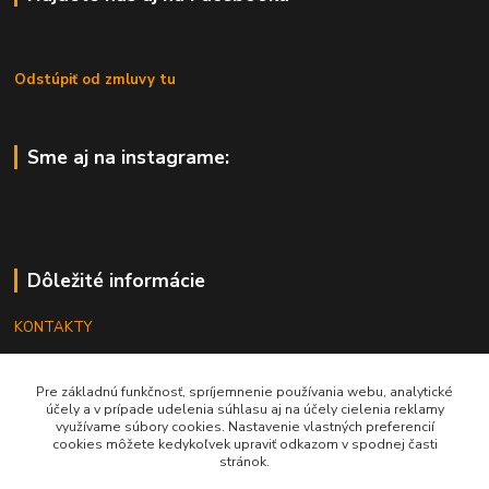
Odstúpiť od zmluvy tu
Sme aj na instagrame:
Dôležité informácie
KONTAKTY
OBCHODNÉ PODMIENKY
Pre základnú funkčnosť, spríjemnenie používania webu, analytické
REKLAMÁCIE
účely a v prípade udelenia súhlasu aj na účely cielenia reklamy
využívame súbory cookies. Nastavenie vlastných preferencií
KATALÓGY
cookies môžete kedykoľvek upraviť odkazom v spodnej časti
stránok.
GRAVÍROVANIE