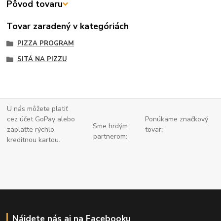
Pôvod tovaru
Tovar zaradený v kategóriách
PIZZA PROGRAM
SITÁ NA PIZZU
U nás môžete platiť
cez účet GoPay alebo
Ponúkame značkový
Sme hrdým
zaplaťte
rýchlo
tovar:
partnerom:
kreditnou kartou.
Nájdete nás aj na Facebooku