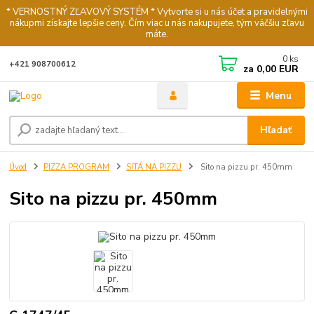
* VERNOSTNÝ ZĽAVOVÝ SYSTÉM * Vytvorte si u nás účet a pravidelnými
nákupmi získajte lepšie ceny. Čím viac u nás nakupujete, tým väčšiu zľavu
máte.
0
ks
+421 908700612
za
0,00 EUR
Menu
Hľadať
Úvod
PIZZA PROGRAM
SITÁ NA PIZZU
Sito na pizzu pr. 450mm
Sito na pizzu pr. 450mm