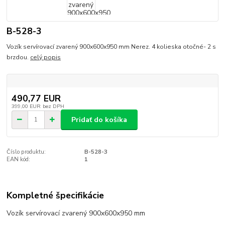
B-528-3
Vozík servírovací zvarený 900x600x950 mm Nerez. 4 kolieska otočné- 2 s
brzdou.
celý popis
490,77 EUR
399,00 EUR
bez DPH
Pridať do košíka
Číslo produktu:
B-528-3
EAN kód:
1
Kompletné špecifikácie
Vozík servírovací zvarený 900x600x950 mm