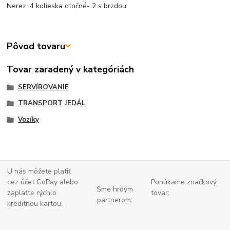
Nerez. 4 kolieska otočné- 2 s brzdou.
Pôvod tovaru
Tovar zaradený v kategóriách
SERVÍROVANIE
TRANSPORT JEDÁL
Vozíky
U nás môžete platiť
cez účet GoPay alebo
Ponúkame značkový
Sme hrdým
zaplaťte
rýchlo
tovar:
partnerom:
kreditnou kartou.