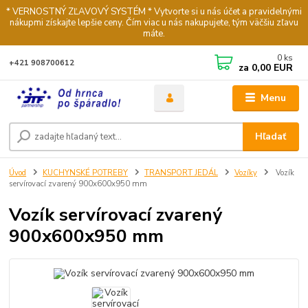
* VERNOSTNÝ ZĽAVOVÝ SYSTÉM * Vytvorte si u nás účet a pravidelnými
nákupmi získajte lepšie ceny. Čím viac u nás nakupujete, tým väčšiu zľavu
máte.
0
ks
+421 908700612
za
0,00 EUR
Menu
Hľadať
Úvod
KUCHYNSKÉ POTREBY
TRANSPORT JEDÁL
Vozíky
Vozík
servírovací zvarený 900x600x950 mm
Vozík servírovací zvarený
900x600x950 mm