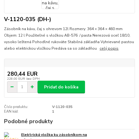
V-1120-035 (DH-)
Zásobník na kávu, čaj s ohrevom 12l Rozmery: 364 × 364 × 460 mm
Objem: 12 l Použiteľné s vložkou AB-576 / pasta Nerezová oceľ 18/10,
vysoko leštená Pohodlné rukoväte Stabilná základňa Vyhrievané pastou
alebo elektrickou vložkou Predáva sa so základňou
celý popis
280,44 EUR
228,00 EUR
bez DPH
Pridať do košíka
Číslo produktu:
V-1120-035
EAN kód:
1
Podobné produkty
Elektrická vložka ku zásobníkom na