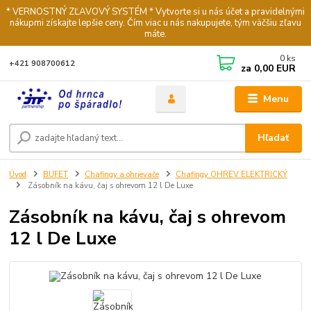
* VERNOSTNÝ ZĽAVOVÝ SYSTÉM * Vytvorte si u nás účet a pravidelnými
nákupmi získajte lepšie ceny. Čím viac u nás nakupujete, tým väčšiu zľavu
máte.
0
ks
+421 908700612
za
0,00 EUR
Menu
Hľadať
Úvod
BUFET
Chafingy a ohrievače
Chafingy OHREV ELEKTRICKÝ
Zásobník na kávu, čaj s ohrevom 12 l De Luxe
Zásobník na kávu, čaj s ohrevom
12 l De Luxe