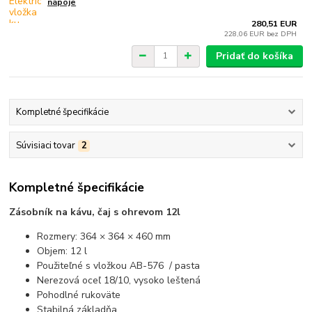
nápoje
280,51 EUR
228,06 EUR
bez DPH
Pridať do košíka
Kompletné špecifikácie
Súvisiaci tovar
2
Kompletné špecifikácie
Zásobník na kávu, čaj s ohrevom 12l
Rozmery: 364 × 364 × 460 mm
Objem: 12 l
Použiteľné s vložkou AB-576 / pasta
Nerezová oceľ 18/10, vysoko leštená
Pohodlné rukoväte
Stabilná základňa