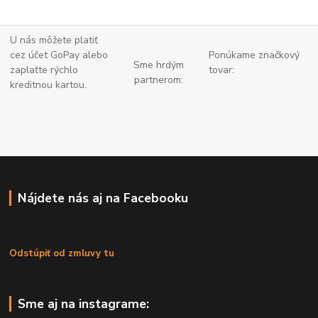
U nás môžete platiť
cez účet GoPay alebo
Ponúkame značkový
Sme hrdým
zaplaťte
rýchlo
tovar:
partnerom:
kreditnou kartou.
Nájdete nás aj na Facebooku
Odstúpiť od zmluvy tu
Sme aj na instagrame: