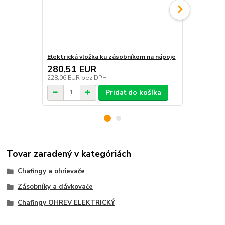
Elektrická vložka ku zásobníkom na nápoje
Zásobník na
280,51 EUR
282,90 
228,06 EUR
bez DPH
230,00 EUR
Pridať do košíka
Tovar zaradený v kategóriách
Chafingy a ohrievače
Zásobníky a dávkovače
Chafingy OHREV ELEKTRICKÝ