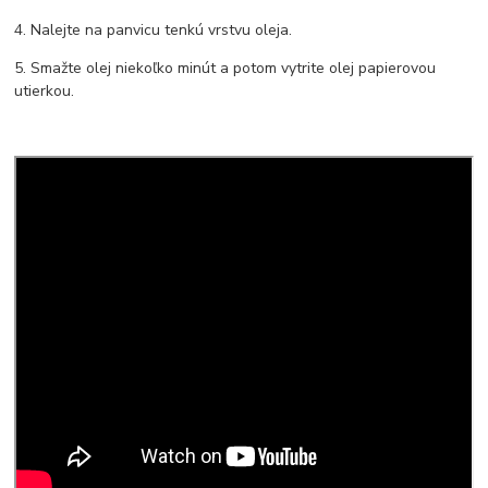
4. Nalejte na panvicu tenkú vrstvu oleja.
5. Smažte olej niekoľko minút a potom vytrite olej papierovou
utierkou.