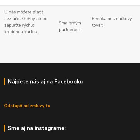
U nás môžete platiť
cez účet GoPay alebo
Ponúkame značkový
Sme hrdým
zaplaťte
rýchlo
tovar:
partnerom:
kreditnou kartou.
Nájdete nás aj na Facebooku
Odstúpiť od zmluvy tu
Sme aj na instagrame: