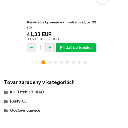
Panvica La Lyonnaise - modrá oceľ, pr. 32
Panvica La L
cm
cm
41,33 EUR
36,41 E
33,60 EUR
bez DPH
29,60 EUR
b
Pridať do košíka
Tovar zaradený v kategóriách
KUCHYNSKÝ RIAD
PANVICE
Oceľové panvice