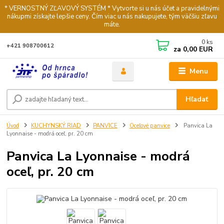
* VERNOSTNÝ ZĽAVOVÝ SYSTÉM * Vytvorte si u nás účet a pravidelnými
nákupmi získajte lepšie ceny. Čím viac u nás nakupujete, tým väčšiu zľavu
máte.
0
ks
+421 908700612
za
0,00 EUR
Menu
Hľadať
Úvod
KUCHYNSKÝ RIAD
PANVICE
Oceľové panvice
Panvica La
Lyonnaise - modrá oceľ, pr. 20 cm
Panvica La Lyonnaise - modrá
oceľ, pr. 20 cm