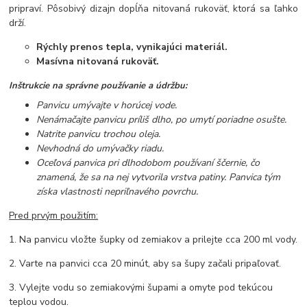
pripraví. Pôsobivý dizajn dopĺňa nitovaná rukoväť, ktorá sa ľahko
drží.
Rýchly prenos tepla, vynikajúci materiál.
Masívna nitovaná rukoväť.
Inštrukcie na správne používanie a údržbu:
Panvicu umývajte v horúcej vode.
Nenámačajte panvicu príliš dlho, po umytí poriadne osušte.
Natrite panvicu trochou oleja.
Nevhodná do umývačky riadu.
Oceľová panvica pri dlhodobom používaní ščernie, čo
znamená, že sa na nej vytvorila vrstva patiny. Panvica tým
získa vlastnosti nepriľnavého povrchu.
Pred prvým použitím:
1. Na panvicu vložte šupky od zemiakov a prilejte cca 200 ml vody.
2. Varte na panvici cca 20 minút, aby sa šupy začali pripaľovať.
3. Vylejte vodu so zemiakovými šupami a omyte pod tekúcou
teplou vodou.