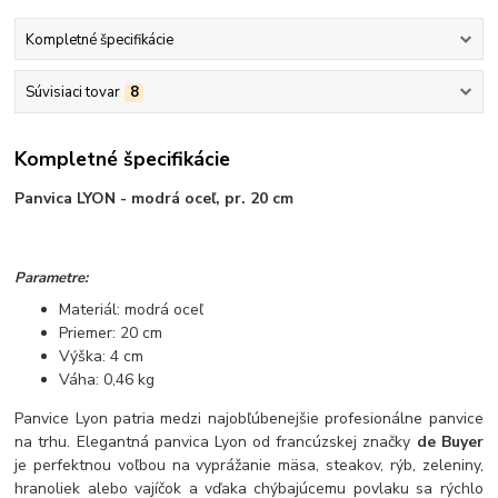
Kompletné špecifikácie
Súvisiaci tovar
8
Kompletné špecifikácie
Panvica LYON - modrá oceľ, pr. 20 cm
Parametre:
Materiál: modrá oceľ
Priemer: 20 cm
Výška: 4 cm
Váha: 0,46 kg
Panvice Lyon patria medzi najobľúbenejšie profesionálne panvice
na trhu. Elegantná panvica Lyon od francúzskej značky
de Buyer
je perfektnou voľbou na vyprážanie mäsa, steakov, rýb, zeleniny,
hranoliek alebo vajíčok a vďaka chýbajúcemu povlaku sa rýchlo