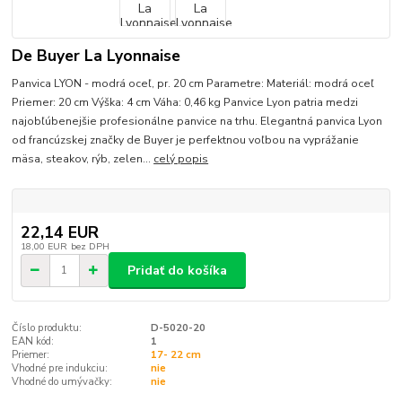
De Buyer La Lyonnaise
Panvica LYON - modrá oceľ, pr. 20 cm Parametre: Materiál: modrá oceľ
Priemer: 20 cm Výška: 4 cm Váha: 0,46 kg Panvice Lyon patria medzi
najobľúbenejšie profesionálne panvice na trhu. Elegantná panvica Lyon
od francúzskej značky de Buyer je perfektnou voľbou na vyprážanie
mäsa, steakov, rýb, zelen...
celý popis
22,14 EUR
18,00 EUR
bez DPH
Pridať do košíka
Číslo produktu:
D-5020-20
EAN kód:
1
Priemer:
17- 22 cm
Vhodné pre indukciu:
nie
Vhodné do umývačky:
nie