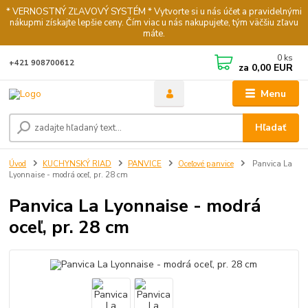
* VERNOSTNÝ ZĽAVOVÝ SYSTÉM * Vytvorte si u nás účet a pravidelnými
nákupmi získajte lepšie ceny. Čím viac u nás nakupujete, tým väčšiu zľavu
máte.
0
ks
+421 908700612
za
0,00 EUR
Menu
Hľadať
Úvod
KUCHYNSKÝ RIAD
PANVICE
Oceľové panvice
Panvica La
Lyonnaise - modrá oceľ, pr. 28 cm
Panvica La Lyonnaise - modrá
oceľ, pr. 28 cm