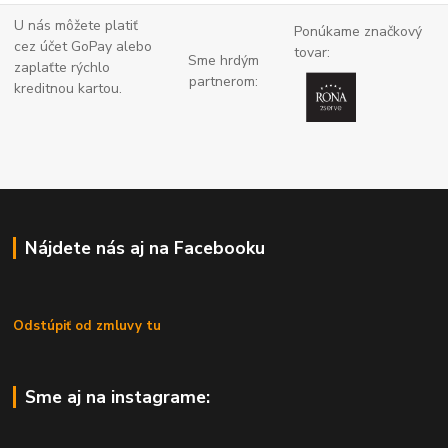
U nás môžete platiť
Ponúkame značkový
cez účet GoPay alebo
tovar:
Sme hrdým
zaplaťte
rýchlo
partnerom:
kreditnou kartou.
Nájdete nás aj na Facebooku
Odstúpiť od zmluvy tu
Sme aj na instagrame: