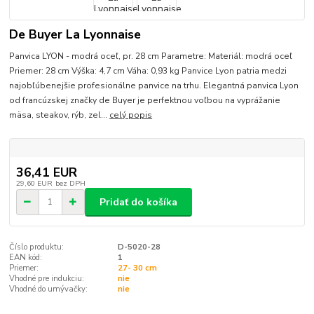
De Buyer La Lyonnaise
Panvica LYON - modrá oceľ, pr. 28 cm Parametre: Materiál: modrá oceľ
Priemer: 28 cm Výška: 4,7 cm Váha: 0,93 kg Panvice Lyon patria medzi
najobľúbenejšie profesionálne panvice na trhu. Elegantná panvica Lyon
od francúzskej značky de Buyer je perfektnou voľbou na vyprážanie
mäsa, steakov, rýb, zel...
celý popis
36,41 EUR
29,60 EUR
bez DPH
Pridať do košíka
Číslo produktu:
D-5020-28
EAN kód:
1
Priemer:
27- 30 cm
Vhodné pre indukciu:
nie
Vhodné do umývačky:
nie