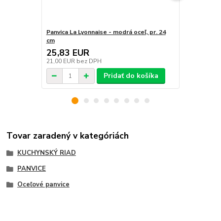
Panvica La Lyonnaise - modrá oceľ, pr. 24
Panvica La L
cm
cm
25,83 EUR
22,14 E
21,00 EUR
bez DPH
18,00 EUR
b
Pridať do košíka
Tovar zaradený v kategóriách
KUCHYNSKÝ RIAD
PANVICE
Oceľové panvice