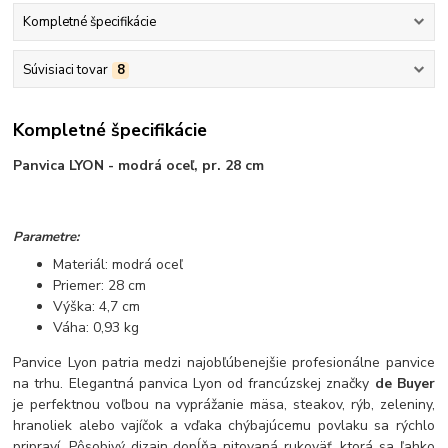
Kompletné špecifikácie
Súvisiaci tovar
8
Kompletné špecifikácie
Panvica LYON - modrá oceľ, pr. 28 cm
Parametre:
Materiál: modrá oceľ
Priemer: 28 cm
Výška: 4,7 cm
Váha: 0,93 kg
Panvice Lyon patria medzi najobľúbenejšie profesionálne panvice
na trhu. Elegantná panvica Lyon od francúzskej značky
de Buyer
je perfektnou voľbou na vyprážanie mäsa, steakov, rýb, zeleniny,
hranoliek alebo vajíčok a vďaka chýbajúcemu povlaku sa rýchlo
pripraví. Pôsobivý dizajn dopĺňa nitovaná rukoväť, ktorá sa ľahko