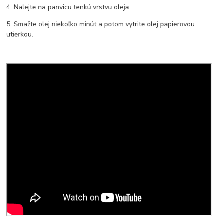
4. Nalejte na panvicu tenkú vrstvu oleja.
5. Smažte olej niekoľko minút a potom vytrite olej papierovou
utierkou.